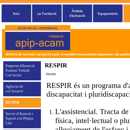
RESPIR
Empresa d'Inserció
Foment Treball
Serveis
Col·lectiu
RESPIR és un programa d'a
Agència de
col·locació
discapacitat i pluridiscapac
RESPIR
L'assistencial. Tracta de
Servei d'Atenció i
Suport a la Pròpia
física, intel·lectual o p
Llar
alleujament de l'esforç i