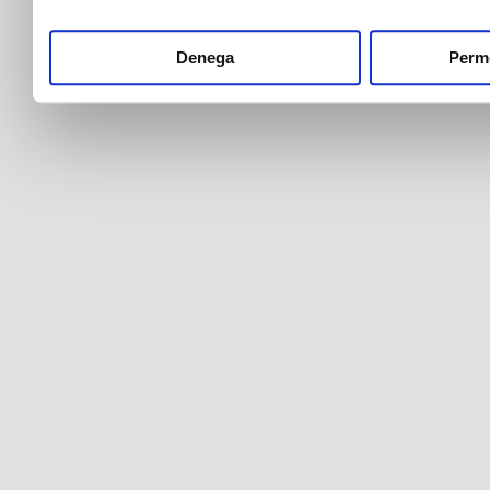
Denega
Perme