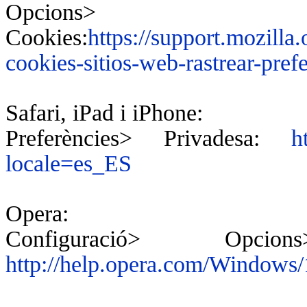
Opcions>
Cookies:
https://support.mozilla.
cookies-sitios-web-rastrear-pref
Safari, iPad i iPhone:
Preferències> Privadesa:
h
locale=es_ES
Opera:
Configuració> Opci
http://help.opera.com/Windows/