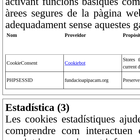
activant funcions bàsiques com 
àrees segures de la pàgina w
adequadament sense aquestes ga
Nom
Proveïdor
Propòsi
Stores 
CookieConsent
Cookiebot
current 
PHPSESSID
fundacioapipacam.org
Preserve
Estadística (3)
Les cookies estadístiques ajud
comprendre com interactuen 