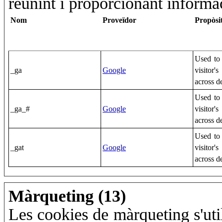
reunint i proporcionant inform
Nom
Proveïdor
Propòsi
Used to 
_ga
Google
visitor'
across d
Used to 
_ga_#
Google
visitor'
across d
Used to 
_gat
Google
visitor'
across d
Màrqueting (13)
Les cookies de màrqueting s'utili