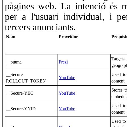
pàgines web. La intenció és mo
per a l'usuari individual, i p
tercers anunciants.
Nom
Proveïdor
Propòsi
Targets
__putma
Prezi
geograph
__Secure-
Used to
YouTube
ROLLOUT_TOKEN
content.
Stores t
__Secure-YEC
YouTube
embedde
Used to
__Secure-YNID
YouTube
content.
Used to 