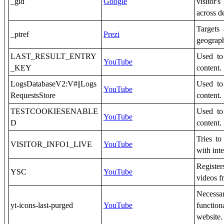
_gid
Google
visitor'
across d
Targets
_ptref
Prezi
geograph
LAST_RESULT_ENTRY
Used to
YouTube
_KEY
content.
LogsDatabaseV2:V#||Logs
Used to
YouTube
RequestsStore
content.
TESTCOOKIESENABLE
Used to
YouTube
D
content.
Tries to
VISITOR_INFO1_LIVE
YouTube
with int
Register
YSC
YouTube
videos f
Necess
yt-icons-last-purged
YouTube
functio
website.